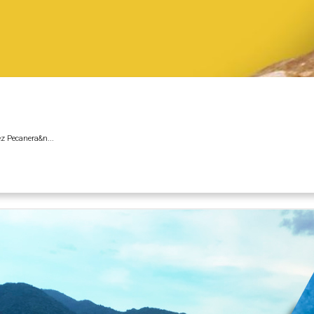
ez Pecanera&n...