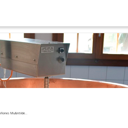
iñones Mu&ntilde...