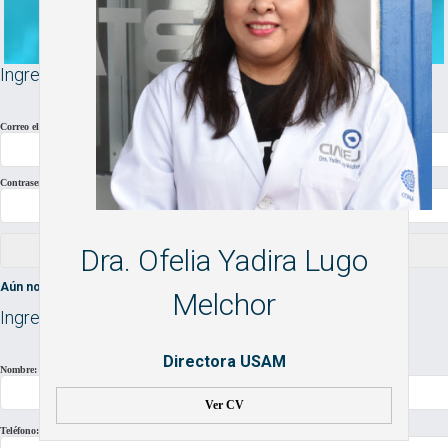
Ingresa tu usuario y contraseña para iniciar sesión
Correo electrónico
Contraseña:
Dra. Ofelia Yadira Lugo
Aún no tengo una cuenta. Registrarme.
Melchor
Ingresa tu información para crear una cuenta
Directora USAM
Nombre:
Ver CV
Teléfono: