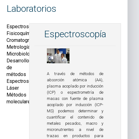
Laboratorios
Espectroscopía
Espectroscopía
Fisicoquímicos
Cromatografía
Metrología
Microbiología
Desarrollo
de
métodos
A través de métodos de
absorción atómica (AA),
Espectroscopía
plasma acoplado por inducción
Láser
(ICP) o espectrometría de
Métodos
masas con fuente de plasma
moleculares
acoplado por inducción (ICP-
MS) podemos determinar y
cuantificar el contenido de
metales pesados, macro y
micronutrientes a nivel de
trazas en productos para