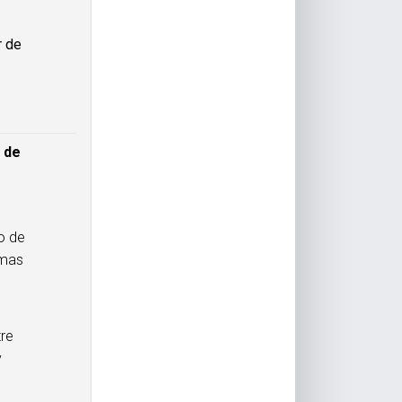
r de
 de
co de
amas
tre
y