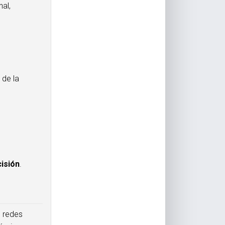
nal,
s
 de la
cisión
.
 redes