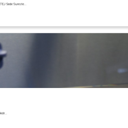
EJ Sede Sureste...
edr...