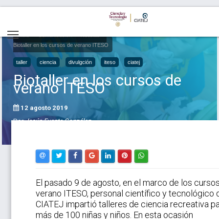
Inicio
Comunicación
Noticias
Biotaller en los cursos de verano ITESO
taller
ciencia
divulgción
iteso
ciatej
Biotaller en los cursos de
verano ITESO
12 agosto 2019
Por
Jesús Fuente González
El pasado 9 de agosto, en el marco de los curso
verano ITESO, personal científico y tecnológico 
CIATEJ impartió talleres de ciencia recreativa p
más de 100 niñas y niños. En esta ocasión