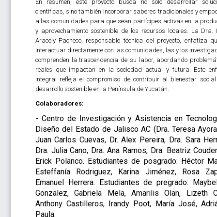
En resumen, este proyecto busca no solo desarrollar soluc
científicas, sino también incorporar saberes tradicionales y empo
a las comunidades para que sean partícipes activas en la produ
y aprovechamiento sostenible de los recursos locales. La Dra. 
Aracely Pacheco, responsable técnica del proyecto, enfatiza qu
interactuar directamente con las comunidades, las y los investiga
comprenden la trascendencia de su labor, abordando problemá
reales que impactan en la sociedad actual y futura. Este en
integral refleja el compromiso de contribuir al bienestar social
desarrollo sostenible en la Península de Yucatán.
Colaboradores:
- Centro de Investigación y Asistencia en Tecnolog
Diseño del Estado de Jalisco AC (Dra. Teresa Ayora,
Juan Carlos Cuevas, Dr. Alex Pereira, Dra. Sara Herr
Dra. Julia Cano, Dra. Ana Ramos, Dra. Beatriz Couder,
Erick Polanco. Estudiantes de posgrado: Héctor Mar
Esteffanía Rodriguez, Karina Jiménez, Rosa Zap
Emanuel Herrera. Estudiantes de pregrado: Maybel
Gonzalez, Gabriela Mela, Amarilis Olan, Lizeth C
Anthony Castilleros, Irandy Poot, María José, Adri
Paula.