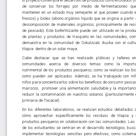
El proyecto contempla el desarrollo de productos como ensilados (
de conservar los forrajes por medio de fermentaciones qu
mantienen en un estado muy semejante al que poseen cuando 
frescos) y bioles (abono orgánico líquido que se origina a partir 
descomposición de materiales orgánicos, principalmente de res
de pescado). Este biofertilizante puede ser utilizado en la produ
de plantas y productos de traspatio en las comunidades, co
demuestra en la comunidad de Oxkutzcab Ikuska con el culti
tilapia dentro de un solar maya.
Cabe destacar que se han realizado pláticas y talleres e
comunidades acerca de diversos temas como la importa
nutrimental de los productos pesqueros, como se realizan los bio
como pueden ser aplicados. Además, se ha trabajado con ni
niños para concientizarlos sobre los beneficios de consumir pesca
mariscos, promover una alimentación saludable y la importanc
reducir la contaminación en nuestros océanos (particularmente 
primaria de Tixcacal).
En los diferentes laboratorios, se realizan estudios detallados 
cómo aprovechar específicamente los residuos de tilapia y 
productos pesqueros en colaboración con las comunidades. Las 
de los estudiantes se centran en el desarrollo tecnológico, bus
implementar tecnologías sencillas pero efectivas, como sistem