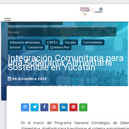
Inicio
Comunicación
Noticias
Integración Comunitaria para una Soberanía Alimentaria Sostenible en
Yucatán
Soberanía alimentaria
CIATEJ
Yucatán
Comunidades
Sureste
Campeche
Quintana Roo
Integración Comunitaria para
una Soberanía Alimentaria
Sostenible en Yucatán
06 diciembre 2023
Por
Jesús Fuentes González / Neith A Pacheco López
En el marco del Programa Nacional Estratégico de Sober
Alimentaria, diseñado para transformar el sistema agroalimentar