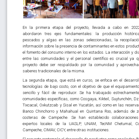
En la primera etapa del proyecto, llevada a cabo en 202
abordaron tres ejes fundamentales: la producción históri
pescados y algas en las zonas seleccionadas, la recopilaci
información sobre la presencia de contaminantes en estos product
el fomento del consumo interno en los estados. La interacción y di
entre las comunidades y el personal científico es crucial ya q
proyecto debe ser respaldado por la comunidad y aprovecha
saberes tradicionales de la misma.
La segunda etapa, que está en curso, se enfoca en el desarrol
tecnologías de bajo costo, con el objetivo de que el equipamient
sencillo y fácil de reproducir. Se ha trabajado estrechament
comunidades específicas, como Cosgaya, Kikteil, Suytunchén, Dz
Tixcacal, Oxkutzcab y Sisal en Yucatán, así como en las reserva
Banco Chinchorro y Mahahual en Quintana Roo, además de 
costeras de Campeche. Se han establecido colaboraciones
expertos locales de la UASLP, UNAM, TecNM Chetumal, Co
Campeche, CIMAV, CICY, entre otras instituciones.