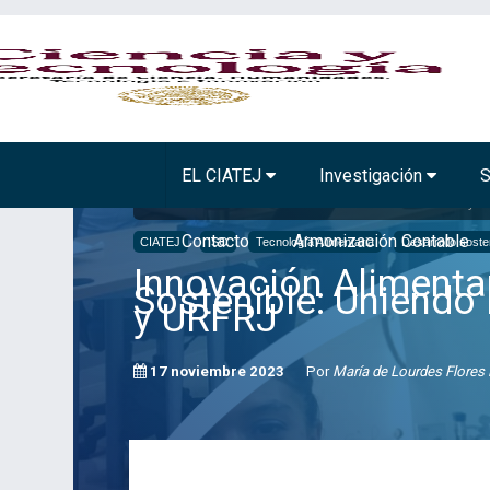
BIOTECNOLOGÍA VEGETAL
TECNOLOGÍA A
EL CIATEJ
Investigación
S
Inicio
Comunicación
Noticias
Innovación Alimentaria y 
Contacto
Armonización Contable
CIATEJ
ISO
Tecnología Alimentaria
Desarrollo soste
Innovación Alimentar
Sostenible: Uniendo
y URFRJ
17 noviembre 2023
Por
María de Lourdes Flores