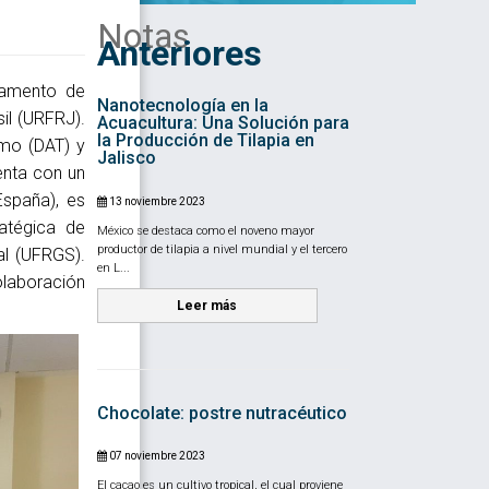
Notas
Anteriores
tamento de
Nanotecnología en la
sil (URFRJ).
Acuacultura: Una Solución para
la Producción de Tilapia en
mo (DAT) y
Jalisco
enta con un
España), es
13 noviembre 2023
atégica de
México se destaca como el noveno mayor
productor de tilapia a nivel mundial y el tercero
al (UFRGS).
en L...
olaboración
Leer más
Chocolate: postre nutracéutico
07 noviembre 2023
El cacao es un cultivo tropical, el cual proviene