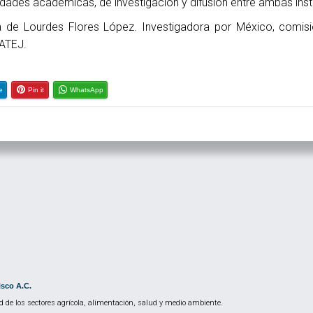
idades académicas, de investigación y difusión entre ambas inst
a de Lourdes Flores López.
Investigadora por México,
comisi
IATEJ.
e
Pin it
WhatsApp
isco A.C.
 de los sectores agrícola, alimentación, salud y medio ambiente.