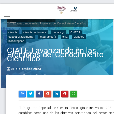
Inicio
Comunicación
Noticias
CIATEJ avanzando en las Fronteras del Conocimiento Científico
ciencia
ciencia de frontera
conahcyt
CIATEJ
espectroradiometria
fotogrametría
chia
diabetes
biohidrógeno
CIATEJ avanzando en las
Fronteras del Conocimiento
Científico
01 diciembre 2023
Por
Jesús Fuentes González
El Programa Especial de Ciencia, Tecnología e Innovación 2021
establece como uno de los objetivos prioritarios del sector cient