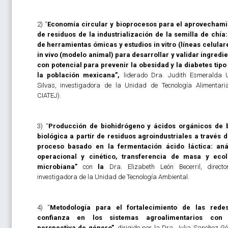
2) “
Economía circular y bioprocesos para el aprovechami
de residuos de la industrialización de la semilla de chía
de herramientas ómicas y estudios in vitro (líneas celular
in vivo (modelo animal) para desarrollar y validar ingredi
con potencial para prevenir la obesidad y la diabetes tipo
la población mexicana
”,
liderado Dra. Judith Esmeralda 
Silvas, investigadora de la Unidad de Tecnología Alimentari
CIATEJ).
3) “
Producción de biohidrógeno y ácidos orgánicos de 
biológica a partir de residuos agroindustriales a través 
proceso basado en la fermentación ácido láctica: anál
operacional y cinético, transferencia de masa y ecol
microbiana
”
con
la
Dra. Elizabeth León Becerril, direct
investigadora de la Unidad de Tecnología Ambiental.
4) “
Metodología para el fortalecimiento de las rede
confianza en los sistemas agroalimentarios con
perspectiva de género
”
, dirigido por la Dra. Julia Sanchez G