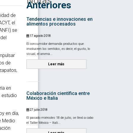
Notas
Anteriores
sidad de
Tendencias e innovaciones en
CYT, el
alimentos procesados
ANFI) se
17 agosto 2018
 del
El consumidor demanda productos que
involucren los sentidos, es decir, el gusto, lo
visual, el aroma...
impulsar
ios de
Leer más
 zapatos,
ría en
Colaboración científica entre
 estudio
México e Italia
27 julio 2018
y en día,
El pasado miércoles 18 de julio, se llevó a cabo
de Medio
el Taller México – Itali...
ación
Leer más