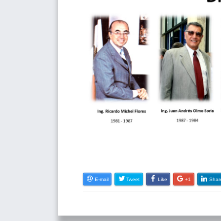
E-mail
Tweet
Like
+1
Shar