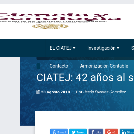
BIOTECNOLOGÍA VEGETAL
TECNOLOGÍA A
EL CIATEJ
Investigación
S
Inicio
Comunicación
Noticias
CIATEJ: 42 años al servici
Contacto
Armonización Contable
CIATEJ: 42 años al 
23 agosto 2018
Por
Jesús Fuentes González
E-mail
Tweet
Like
+1
Shar