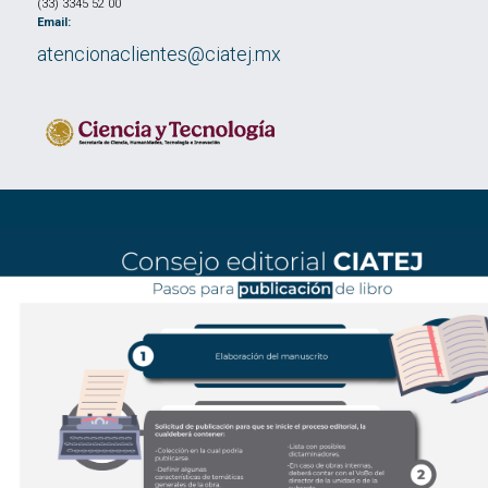
(33) 3345 52 00
Email:
atencionaclientes@ciatej.mx