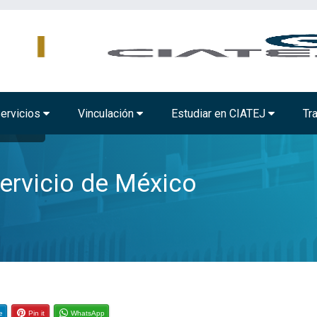
MBIENTAL
TECNOLOGÍA ALIMENTARIA
BIOTECNOLOGÍA INDUSTRIAL
ervicios
Vinculación
Estudiar en CIATEJ
Tr
o de México
servicio de México
e
Pin it
WhatsApp