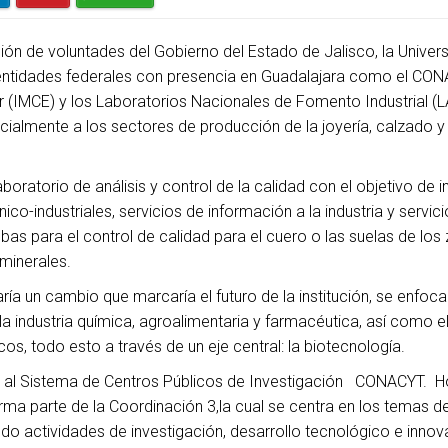
nión de voluntades del Gobierno del Estado de Jalisco, la Univer
entidades federales con presencia en Guadalajara como el CONA
r (IMCE) y los Laboratorios Nacionales de Fomento Industrial (L
nicialmente a los sectores de producción de la joyería, calzado y
oratorio de análisis y control de la calidad con el objetivo de 
co-industriales, servicios de información a la industria y servic
bas para el control de calidad para el cuero o las suelas de los
 minerales.
ía un cambio que marcaría el futuro de la institución, se enfoca
 industria química, agroalimentaria y farmacéutica, así como el
os, todo esto a través de un eje central: la biotecnología.
ó al Sistema de Centros Públicos de Investigación CONACYT. Ho
rma parte de la Coordinación 3,la cual se centra en los temas 
ndo actividades de investigación, desarrollo tecnológico e innov