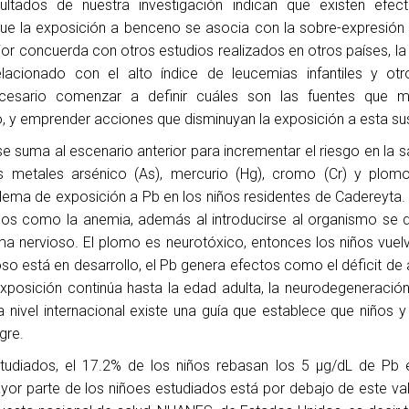
ultados de nuestra investigación indican que existen efect
e la exposición a benceno se asocia con la sobre-expresió
ior concuerda con otros estudios realizados en otros países, la
lacionado con el alto índice de leucemias infantiles y otr
cesario comenzar a definir cuáles son las fuentes que 
, y emprender acciones que disminuyan la exposición a esta su
e suma al escenario anterior para incrementar el riesgo en la sal
s metales arsénico (As), mercurio (Hg), cromo (Cr) y plomo
lema de exposición a Pb en los niños residentes de Cadereyta. 
os como la anemia, además al introducirse al organismo se 
a nervioso. El plomo es neurotóxico, entonces los niños vuelv
so está en desarrollo, el Pb genera efectos como el déficit de 
exposición continúa hasta la edad adulta, la neurodegeneració
a nivel internacional existe una guía que establece que niños y
gre.
studiados, el 17.2% de los niños rebasan los 5 μg/dL de Pb 
or parte de los niñoes estudiados está por debajo de este val