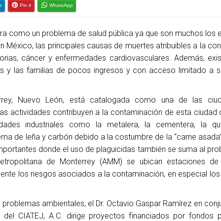
e
Pin it
WhatsApp
ra como un problema de salud pública ya que son muchos los 
En México, las principales causas de muertes atribuibles a la c
torias, cáncer y enfermedades cardiovasculares. Además, exi
os y las familias de pocos ingresos y con acceso limitado a s
terrey, Nuevo León, está catalogada como una de las ci
as actividades contribuyen a la contaminación de esta ciudad
ividades industriales como la metalera, la cementera, la q
ema de leña y carbón debido a la costumbre de la “carne asada
mportantes donde el uso de plaguicidas también se suma al pro
etropolitana de Monterrey (AMM) se ubican estaciones de
mente los riesgos asociados a la contaminación, en especial lo
 problemas ambientales, el Dr. Octavio Gaspar Ramírez en conj
del CIATEJ, A.C. dirige proyectos financiados por fondos 