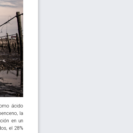
 como ácido
enceno, la
ción en un
dos, el 28%