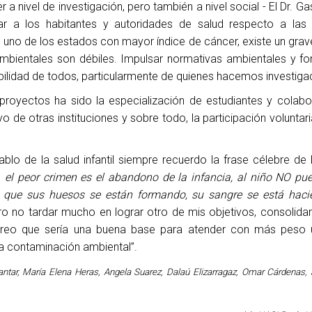
a nivel de investigación, pero también a nivel social - El Dr. G
mar a los habitantes y autoridades de salud respecto a las
 uno de los estados con mayor índice de cáncer, existe un gra
ambientales son débiles. Impulsar normativas ambientales y f
ilidad de todos, particularmente de quienes hacemos investigaci
 proyectos ha sido la especialización de estudiantes y colab
yo de otras instituciones y sobre todo, la participación voluntar
ablo de la salud infantil siempre recuerdo la frase célebre de 
ue
el peor crimen es el abandono de la infancia, al niño NO pue
 que sus huesos se están formando, su sangre se está haci
ro no tardar mucho en lograr otro de mis objetivos, consolidar 
 creo que sería una buena base para atender con más peso 
 la contaminación ambiental”.
antar, María Elena Heras,
Angela Suarez, Dalaú Elizarragaz, Omar Cárdenas, 