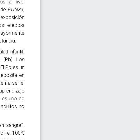
os a nivel
n de
RUNX1
,
 exposición
os efectos
mayormente
stancia.
ud infantil.
 (Pb). Los
El Pb es un
deposita en
en a ser el
aprendizaje
n es uno de
 adultos no
en sangre”-
or, el 100%