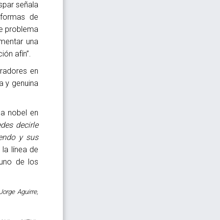
aspar señala
 formas de
ve problema
omentar una
ón afín”.
oradores en
ia y genuina
la nobel en
des decirle
endo y sus
la línea de
uno de los
Jorge Aguirre,