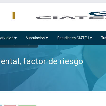
MBIENTAL
TECNOLOGÍA ALIMENTARIA
BIOTECNOLOGÍA INDUSTRIAL
ervicios
Vinculación
Estudiar en CIATEJ
Tr
actor de riesgo en niñas y niños
ntal, factor de riesgo