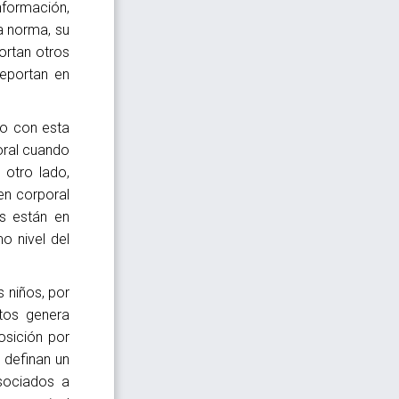
nformación,
a norma, su
ortan otros
reportan en
do con esta
boral cuando
 otro lado,
en corporal
s están en
o nivel del
s niños, por
tos genera
osición por
 definan un
sociados a