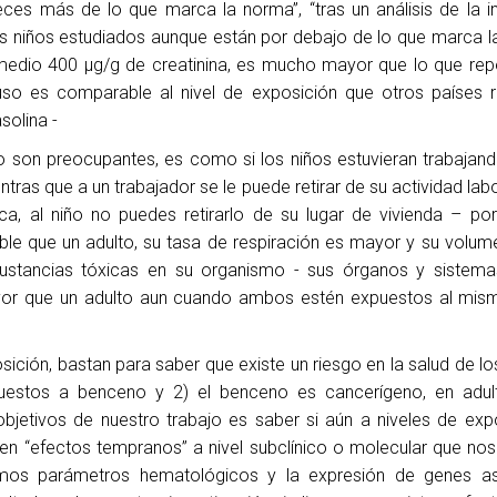
eces más de lo que marca la norma”, “tras un análisis de la i
 niños estudiados aunque están por debajo de lo que marca l
medio 400 µg/g de creatinina, es mucho mayor que lo que rep
luso es comparable al nivel de exposición que otros países 
solina -
o son preocupantes, es como si los niños estuvieran trabajan
ntras que a un trabajador se le puede retirar de su actividad la
a, al niño no puedes retirarlo de su lugar de vivienda – por
ble que un adulto, su tasa de respiración es mayor y su volum
stancias tóxicas en su organismo - sus órganos y sistema
ayor que un adulto aun cuando ambos estén expuestos al mism
sición, bastan para saber que existe un riesgo en la salud de lo
uestos a benceno y 2) el benceno es cancerígeno, en adul
objetivos de nuestro trabajo es saber si aún a niveles de exp
en “efectos tempranos” a nivel subclínico o molecular que nos
uamos parámetros hematológicos y la expresión de genes a