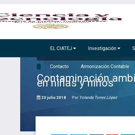
BIOTECNOLOGÍA VEGETAL
TECNOLOGÍA A
EL CIATEJ
Investigación
S
Inicio
Comunicación
Noticias
Contaminación ambiental, f
Contacto
Armonización Contable
Contaminación ambie
en niñas y niños
23 julio 2018
Por
Yolanda Torres López