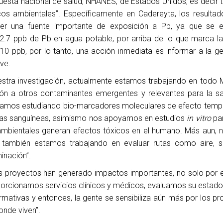
ncuesta nacional de salud, NHANES, de Estados Unidos, es decir
cos ambientales”. Específicamente en Cadereyta, los resulta
ser una fuente importante de exposición a Pb, ya que se e
2.7 ppb de Pb en agua potable, por arriba de lo que marca 
10 ppb, por lo tanto, una acción inmediata es informar a la g
ve.
estra investigación, actualmente estamos trabajando en todo 
ón a otros contaminantes emergentes y relevantes para la sa
stamos estudiando bio-marcadores moleculares de efecto te
lulas sanguíneas, asimismo nos apoyamos en estudios
in vitro
par
mbientales generan efectos tóxicos en el humano. Más aun, 
 también estamos trabajando en evaluar rutas como aire, s
inación”.
tos proyectos han generado impactos importantes, no solo por 
porcionamos servicios clínicos y médicos, evaluamos su estado
ormativas y entonces, la gente se sensibiliza aún más por los p
onde viven”.