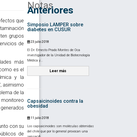
Notas
Anteriores
efectos que
Simposio LAMPER sobre
ontaminación
diabetes en CUSUR
sten grupos
23 julio 2018
ervicios de
El Dr. Ernesto Prado Montes de Oca
investigador de la Unidad de Biotecnología
Médica y...
udades más
 como es el
Leer más
uímica y la
”, asimismo
blema de la
 monitoreo
Capsaicinoides contra la
obesidad
s generados
11 julio 2018
unto con su
Los capsaicinoides son moléculas obtenidas
del chile que por lo general provocan una
públicos de
sensaci&...