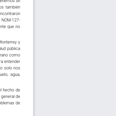
 tenemos un
dos también
ncontraron
la NOM-127-
ente que no
Monterrey y
lud pública
mprano como
a entender
no solo nos
uelo, agua,
el hecho de
 general de
roblemas de