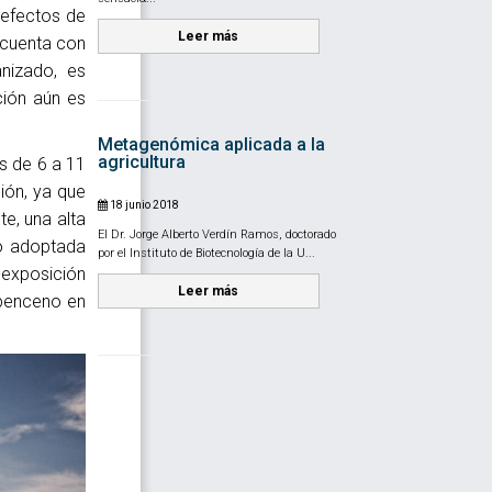
 efectos de
Leer más
 cuenta con
nizado, es
ción aún es
Metagenómica aplicada a la
agricultura
s de 6 a 11
ión, ya que
18 junio 2018
e, una alta
El Dr. Jorge Alberto Verdín Ramos, doctorado
so adoptada
por el Instituto de Biotecnología de la U...
-exposición
Leer más
 benceno en