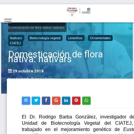
Inicio
Comunicación
Noticias
Domesticación de flora nativa: nativars
Nativars
Biotecnología vegetal
Lisianthus
Ornamentales
CIATEJ
Domesticación de flora
nativa: nativars
29 octubre 2018
Por
Yolanda Torres López
El Dr. Rodrigo Barba González, investigador d
Unidad de Biotecnología Vegetal del CIATEJ
trabajado en el mejoramiento genético de
Eus