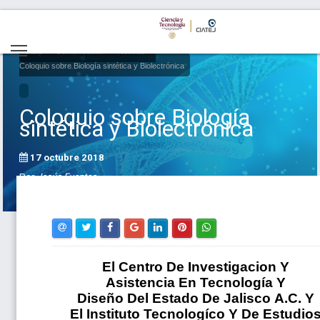
Inicio
Comunicación
Noticias
Coloquio sobre Biología sintética y Biolectrónica
Coloquio sobre Biología
sintética y Biolectrónica
17 octubre 2018
Por
Jesús Fuentes
El Centro De Investigacion Y
Asistencia En Tecnología Y
Diseño Del Estado De Jalisco A.C. Y
El Instituto Tecnologíco Y De Estudio