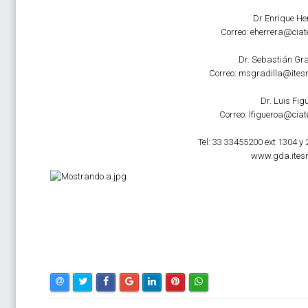
Dr Enrique He
Correo: eherrera@ciat
Dr. Sebastián Gra
Correo: msgradilla@ite
Dr. Luis Fig
Correo: lfigueroa@ciat
Tel: 33 33455200 ext 1304 y 
www.gda.ites