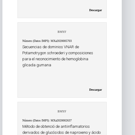
Descargar
BMYF
Número (Datos IMPI): MXa2020005703
Secuencias de dominios VNAR de
Potamotrygon schroederi y composiciones
para el reconocimiento de hemoglobina
glicada gumana
Descargar
BMYF
Número (Datos IMPI): MXa2020002637
Método de obtenció de antiinflamatorios
derivados de glucósidos de naproxeno y ácido