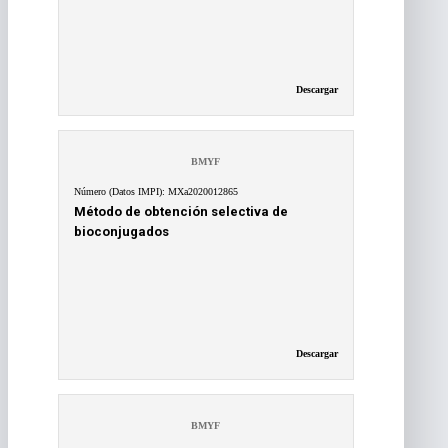
Descargar
BMYF
Número (Datos IMPI): MXa2020012865
Método de obtención selectiva de
bioconjugados
Descargar
BMYF