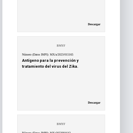
Descargar
BMYF
Número (Datos IMPI): MX/a/2023/015165
Antígeno para la prevención y
tratamiento del virus del Zika.
Descargar
BMYF
Número (Datos IMPI): MXa2022001642