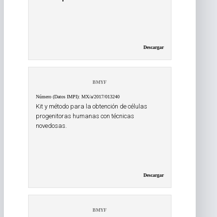
Descargar
BMYF
Número (Datos IMPI): MX/a/2017/013240
Kit y método para la obtención de células
progenitoras humanas con técnicas
novedosas.
Descargar
BMYF