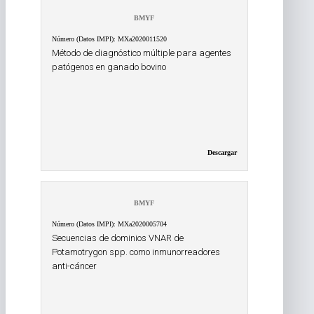
BMYF
Número (Datos IMPI): MXa2020011520
Método de diagnóstico múltiple para agentes
patógenos en ganado bovino
Descargar
BMYF
Número (Datos IMPI): MXa2020005704
Secuencias de dominios VNAR de
Potamotrygon spp. como inmunorreadores
anti-cáncer