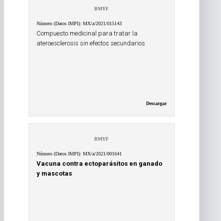
BMYF
Número (Datos IMPI): MX/a/2021/015143
Compuesto medicinal para tratar la
ateroesclerosis sin efectos secundarios
Descargar
BMYF
Número (Datos IMPI): MX/a/2021/001641
Vacuna contra ectoparásitos en ganado
y mascotas