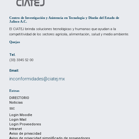
Centro de Investigación y Asistencia en Tecnología y Diseño del Estado de
Jalisco A.C.
El CIATEJ brinda soluciones tecnológicas y humanas que ayudan a la
competitividad de los sectores agrícola, alimentación, salud y medio ambiente.
Quejas
Tel.
(33) 3345 52 00
Email:
inconformidades@ciatej.mx
Extras
DIRECTORIO
Noticias
SGC
Login Moodle
Login Mail
Login Proveedores
Intranet
Aviso de privacidad
Aviso de privacidad simplificado de proveedores