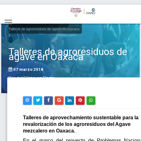
Inicio
Comunicación
Noticias
Talleres de agroresiduos de agave en Oaxaca
Talleres de agroresiduos de
agave en Oaxaca
07 marzo 2018
Por
Ariel Vazquez Elorza
Talleres de aprovechamiento sustentable para la
revalorización de los agroresiduos del Agave
mezcalero en Oaxaca.
En el marco del proyecto de Problemas Nacion