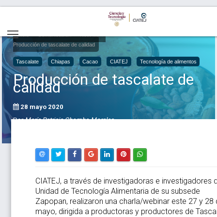
Inicio
Comunicación
Noticias
Producción de tascalate de calidad
Tascalate
Chiapas
Cacao
CIATEJ
Tecnología de alimentos
Producción de tascalate de
calidad
28 mayo 2020
Por
María Patricia Chombo Morales
CIATEJ, a través de investigadoras e investigadores d
Unidad de Tecnología Alimentaria de su subsede
Zapopan, realizaron una charla/webinar este 27 y 28
mayo, dirigida a productoras y productores de Tasca