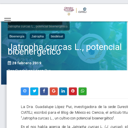
Inicio
Comunicación
Noticias
Jatropha curcas L., potencial bioenergético
Bioenergía
Jatropha
biodiésel
Jatropha curcas L., potencial
bioenergético
28 febrero 2019
Por
Guadalupe López Puc
La Dra. Guadalupe López Puc, investigadora de la sede Surest
CIATEJ, escribió para el Blog de México es Ciencia, el artículo titu
"Jatropha curcas L., un cultivo con potencial bioenergético".
En el nos habla acerca de la
Jatropha curcas
L. (
J. curcas
), p