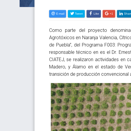
E-mail
Tweet
Like
+1
Shar
Como parte del proyecto denominad
Agrotóxicos en Naranja Valencia, Cítri
de Puebla”, del Programa F003: Progra
responsable técnico en es el Dr. Erne
CIATEJ, se realizaron actividades en c
Madero, y Álamo en el estado de Ver
transición de producción convencional 