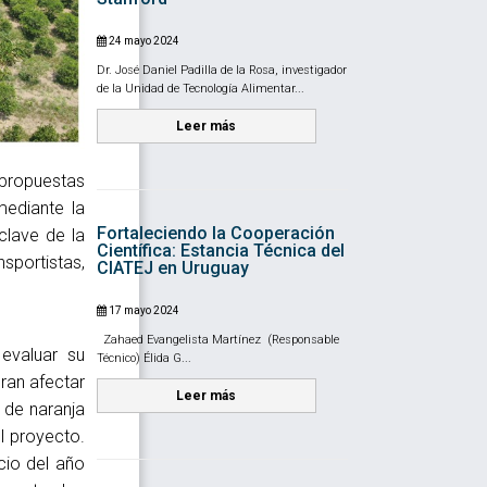
24 mayo 2024
Dr. José Daniel Padilla de la Rosa, investigador
de la Unidad de Tecnología Alimentar...
Leer más
 propuestas
mediante la
Fortaleciendo la Cooperación
clave de la
Científica: Estancia Técnica del
sportistas,
CIATEJ en Uruguay
17 mayo 2024
Zahaed Evangelista Martínez (Responsable
 evaluar su
Técnico) Élida G...
eran afectar
Leer más
 de naranja
l proyecto.
cio del año