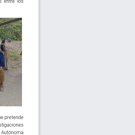
s entre los
que pretende
tigaciones
dad Autónoma