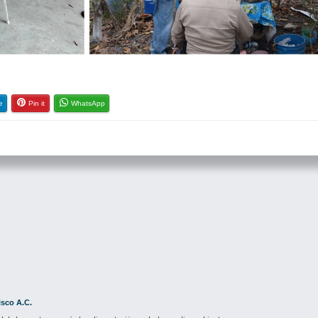
e
Pin it
WhatsApp
isco A.C.