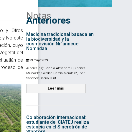
Notas
Anteriores
to y Otros
Medicina tradicional basada en
z y Noreste
la biodiversidad y la
cosmovisión Nn’anncue
ación, cuyo
Ñomndaa
Vegetal del
xhuatlán de
29 mayo 2024
proceso de
Autores(as): Tannia Alexandra Quiñones-
Muñoz1*, Soledad García-Morales2, Ever
Sánchez-Osorio3 Ent...
Leer más
Colaboración internacional:
estudiante del CIATEJ realiza
estancia en el Sincrotrón de
Stanford