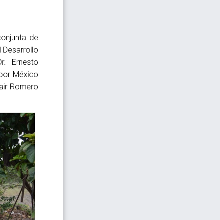
conjunta de
 Desarrollo
Dr. Ernesto
 por México
 Yair Romero