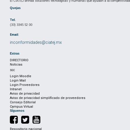
El CIATEJ brinda soluciones tecnológicas y humanas que ayudan a la competitividad
Quejas
Tel.
(33) 3345 52 00
Email:
inconformidades@ciatej.mx
Extras
DIRECTORIO
Noticias
SGC
Login Moodle
Login Mail
Login Proveedores
Intranet
Aviso de privacidad
Aviso de privacidad simplificado de proveedores
Consejo Editorial
Campus Virtual
Síguenos
Repositorio nacional