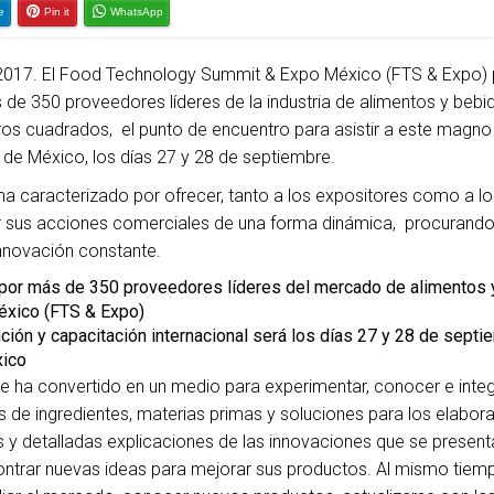
e
Pin it
WhatsApp
2017. El Food Technology Summit & Expo México (FTS & Expo) 
de 350 proveedores líderes de la industria de alimentos y bebi
os cuadrados, el punto de encuentro para asistir a este magno
 de México, los días 27 y 28 de septiembre.
ha caracterizado por ofrecer, tanto a los expositores como a lo
iar sus acciones comerciales de una forma dinámica, procurand
innovación constante.
por más de 350 proveedores líderes del mercado de alimentos 
éxico (FTS & Expo)
ición y capacitación internacional será los días 27 y 28 de septi
xico
 ha convertido en un medio para experimentar, conocer e inte
es de ingredientes, materias primas y soluciones para los elabor
 y detalladas explicaciones de las innovaciones que se present
contrar nuevas ideas para mejorar sus productos. Al mismo tiem