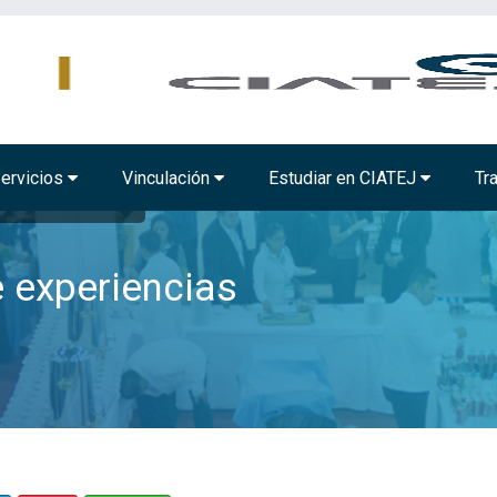
MBIENTAL
TECNOLOGÍA ALIMENTARIA
BIOTECNOLOGÍA INDUSTRIAL
ervicios
Vinculación
Estudiar en CIATEJ
Tr
riencias innovadoras con
e experiencias