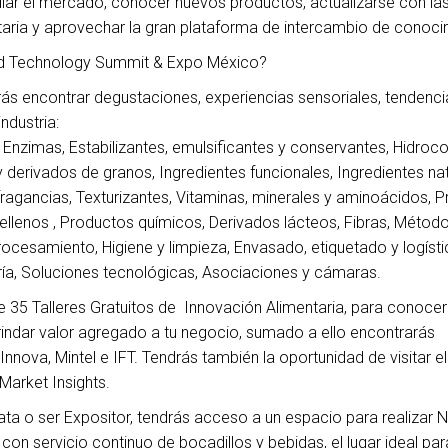
iar el mercado, conocer nuevos productos, actualizarse con la
ntaria y aprovechar la gran plataforma de intercambio de conoci
ood Technology Summit & Expo México?
rás encontrar degustaciones, experiencias sensoriales, tendenci
ndustria:
 Enzimas, Estabilizantes, emulsificantes y conservantes, Hidroco
 derivados de granos, Ingredientes funcionales, Ingredientes nat
ragancias, Texturizantes, Vitaminas, minerales y aminoácidos, P
ellenos , Productos químicos, Derivados lácteos, Fibras, Métod
rocesamiento, Higiene y limpieza, Envasado, etiquetado y logísti
ría, Soluciones tecnológicas, Asociaciones y cámaras.
35 Talleres Gratuitos de Innovación Alimentaria, para conocer 
rindar valor agregado a tu negocio, sumado a ello encontrarás
Innova, Mintel e IFT. Tendrás también la oportunidad de visitar e
Market Insights.
ta o ser Expositor, tendrás acceso a un espacio para realizar 
 con servicio continuo de bocadillos y bebidas, el lugar ideal pa