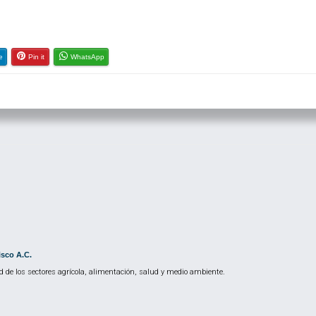
e
Pin it
WhatsApp
isco A.C.
 de los sectores agrícola, alimentación, salud y medio ambiente.