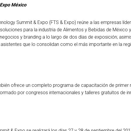
 Expo México
nology Summit & Expo (FTS & Expo) reúne a las empresas líde
 soluciones para la industria de Alimentos y Bebidas de México 
negocios y branding a lo largo de dos días de exposición; asimi
l asistentes que lo consolidan como el más importante en la reg
ién ofrece un completo programa de capacitación de primer n
formado por congresos internacionales y talleres gratuitos de i
it & Expo se realizará los días 27 y 28 de septiembre del 2017