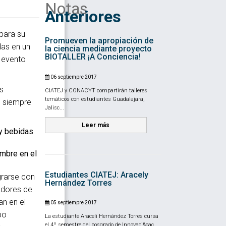
Notas
Anteriores
para su
Promueven la apropiación de
das en un
la ciencia mediante proyecto
BIOTALLER ¡A Conciencia!
 evento
06 septiempre 2017
s
CIATEJ y CONACYT compartirán talleres
temáticos con estudiantes Guadalajara,
o siempre
Jalisc...
Leer más
y bebidas
embre en el
Estudiantes CIATEJ: Aracely
grarse con
Hernández Torres
adores de
an en el
05 septiempre 2017
po
La estudiante Araceli Hernández Torres cursa
el 4º semestre del posgrado de Innovaci&oac...