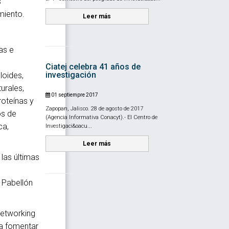
s
miento.
Leer más
as e
Ciatej celebra 41 años de
investigación
loides,
urales,
01 septiempre 2017
roteínas y
Zapopan, Jalisco. 28 de agosto de 2017
os de
(Agencia Informativa Conacyt).- El Centro de
ca,
Investigaci&oacu...
Leer más
las últimas
l Pabellón
Networking
ra fomentar