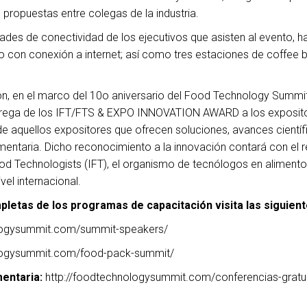
 propuestas entre colegas de la industria.
des de conectividad de los ejecutivos que asisten al evento, h
o con conexión a internet; así como tres estaciones de coffee 
n, en el marco del 10o aniversario del Food Technology Summi
entrega de los IFT/FTS & EXPO INNOVATION AWARD a los exposito
e aquellos expositores que ofrecen soluciones, avances científ
limentaria. Dicho reconocimiento a la innovación contará con el 
ood Technologists (IFT), el organismo de tecnólogos en alimento
el internacional.
letas de los programas de capacitación visita las siguiente
ologysummit.com/summit-speakers/
ologysummit.com/food-pack-summit/
mentaria:
http://foodtechnologysummit.com/conferencias-gratui