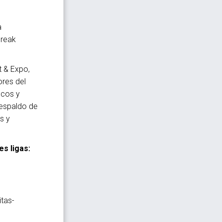
a
break
t & Expo,
res del
icos y
respaldo de
s y
s ligas:
tas-