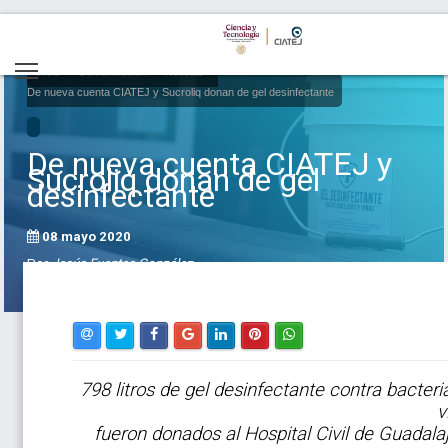
Inicio
Comunicación
Noticias
De nueva cuenta CIATEJ y Sucroliq donan de gel desinfectante
De nueva cuenta CIATEJ y
Sucroliq donan de gel
desinfectante
08 mayo 2020
Por
Jesús Fuentes González
798 litros de gel desinfectante contra bacteri
v
fueron donados al Hospital Civil de Guadala