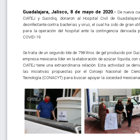
Guadalajara, Jalisco, 8 de mayo de 2020
.-
De nueva cu
CIATEJ y Sucroliq, donaron al Hospital Civil de Guadalajar
desinfectante contra bacterias y virus, el cual ha sido de gran uti
para la operación del hospital ante la contingencia derivada p
COVID-19.
Se trata de un segundo lote de 798 litros de gel producido por Sucr
empresa mexicana líder en la elaboración de azúcar líquida, con 
CIATEJ tiene una extraordinaria relación. Esta actividad se deri
las iniciativas propuestas por el Consejo Nacional de Cien
Tecnología (CONACYT) para buscar apoyar la sociedad mexicana