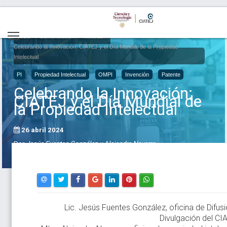
Inicio
Comunicación
Noticias
Celebrando la Innovación: CIATEJ y el Día Mundial de la Propiedad
Intelectual
PI
Propiedad Intelectual
OMPI
Invención
Patente
Celebrando la Innovación:
CIATEJ y el Día Mundial de
la Propiedad Intelectual
26 abril 2024
Por
Jesús Fuentes González y Alejandra Navarro
Lic. Jesús Fuentes González, oficina de Difusi
Divulgación del CI