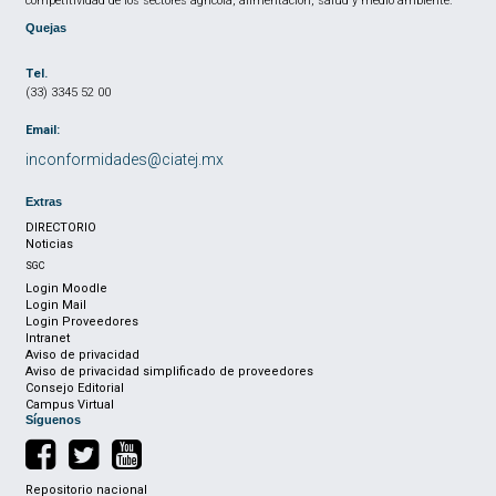
competitividad de los sectores agrícola, alimentación, salud y medio ambiente.
Quejas
Tel.
(33) 3345 52 00
Email:
inconformidades@ciatej.mx
Extras
DIRECTORIO
Noticias
SGC
Login Moodle
Login Mail
Login Proveedores
Intranet
Aviso de privacidad
Aviso de privacidad simplificado de proveedores
Consejo Editorial
Campus Virtual
Síguenos
Repositorio nacional