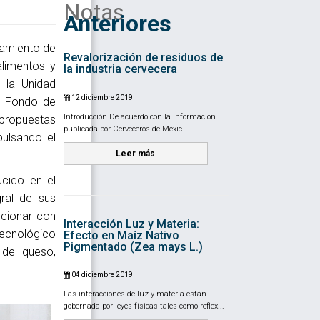
Notas
Anteriores
hamiento de
Revalorización de residuos de
alimentos y
la industria cervecera
 la Unidad
12 diciembre 2019
el Fondo de
Introducción De acuerdo con la información
 propuestas
publicada por Cerveceros de Méxic...
pulsando el
Leer más
ucido en el
ral de sus
ccionar con
Interacción Luz y Materia:
Tecnológico
Efecto en Maíz Nativo
Pigmentado (Zea mays L.)
 de queso,
04 diciembre 2019
Las interacciones de luz y materia están
gobernada por leyes físicas tales como reflex...