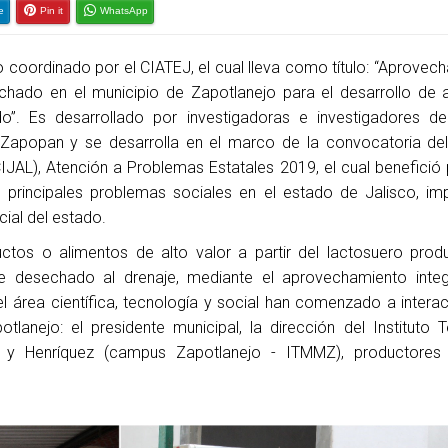
e
Pin it
WhatsApp
coordinado por el CIATEJ, el cual lleva como título: “Aprovec
hado en el municipio de Zapotlanejo para el desarrollo de 
o”. Es desarrollado por investigadoras e investigadores de
 Zapopan y se desarrolla en el marco de la convocatoria d
CIJAL), Atención a Problemas Estatales 2019, el cual benefició
 principales problemas sociales en el estado de Jalisco, im
cial del estado.
ctos o alimentos de alto valor a partir del lactosuero prod
te desechado al drenaje, mediante el aprovechamiento integ
l área científica, tecnología y social han comenzado a intera
tlanejo: el presidente municipal, la dirección del Instituto 
 y Henríquez (campus Zapotlanejo - ITMMZ), productores