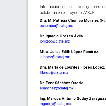
Información de los investigadores d
colaboran en el proyecto ZASUE.
Dra. M. Patricia Chombo Morales
(Res
pchombo@ciatej.mx
Dr. Ignacio Orozco Ávila.
iorozco@ciatej.mx
Mtra. Julisa Edith López Ramírez.
jelopez@ciatej.mx
Dra. María de Lourdes Flores López.
lflores@ciatej.mx
Dr. Ever Sánchez Osorio.
esanchez@ciatej.mx
Ing. Marcos Antonio Godoy Zaragoza
mgodoy@ciatej.mx