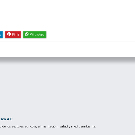
e
Pin it
WhatsApp
isco A.C.
 de los sectores agrícola, alimentación, salud y medio ambiente.