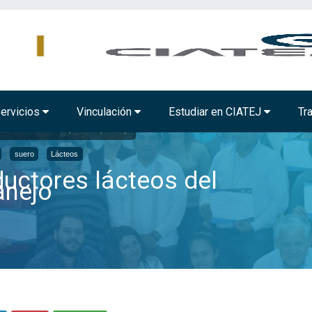
MBIENTAL
TECNOLOGÍA ALIMENTARIA
BIOTECNOLOGÍA INDUSTRIAL
ervicios
Vinculación
Estudiar en CIATEJ
Tr
 lácteos del municipio de Zapotlanejo
suero
Lácteos
uctores lácteos del
anejo