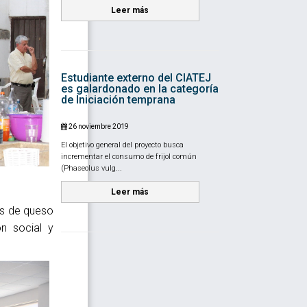
Leer más
Estudiante externo del CIATEJ
es galardonado en la categoría
de Iniciación temprana
26 noviembre 2019
El objetivo general del proyecto busca
incrementar el consumo de frijol común
(Phaseolus vulg...
Leer más
es de queso
ón social y