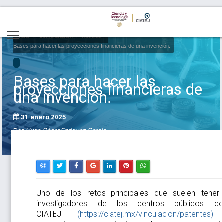
Inicio
Comunicación
Noticias
Bases para hacer las proyecciones financieras de una invención.
Bases para hacer las
proyecciones financieras de
una invención.
31 enero 2025
Por
Hugo César Enríquez García
Uno de los retos principales que suelen tener
investigadores de los centros públicos c
CIATEJ
(
https://ciatej.mx/vinculacion/patentes
)