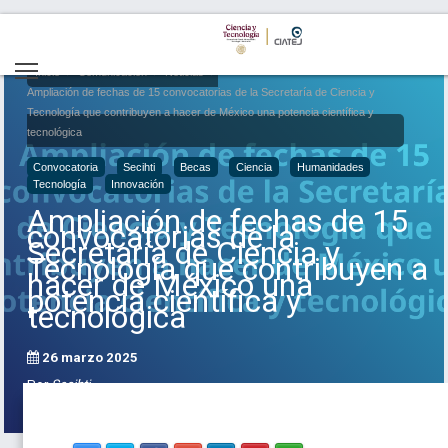
Inicio
Comunicación
Noticias
Ampliación de fechas de 15 convocatorias de la Secretaría de Ciencia y
Tecnología que contribuyen a hacer de México una potencia científica y
tecnológica
Convocatoria
Secihti
Becas
Ciencia
Humanidades
Tecnología
Innovación
Ampliación de fechas de 15
convocatorias de la
Secretaría de Ciencia y
Tecnología que contribuyen a
hacer de México una
potencia científica y
tecnológica
26 marzo 2025
Por
Secihti