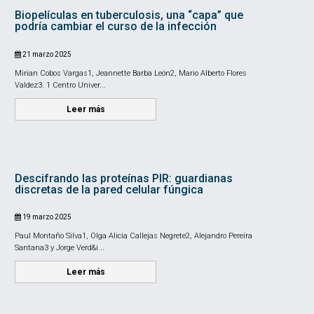
Biopelículas en tuberculosis, una “capa” que
podría cambiar el curso de la infección
21 marzo 2025
Mirian Cobos Vargas1, Jeannette Barba León2, Mario Alberto Flores
Valdez3. 1 Centro Univer...
Leer más
Descifrando las proteínas PIR: guardianas
discretas de la pared celular fúngica
19 marzo 2025
Paul Montaño Silva1, Olga Alicia Callejas Negrete2, Alejandro Pereira
Santana3 y Jorge Verd&i...
Leer más