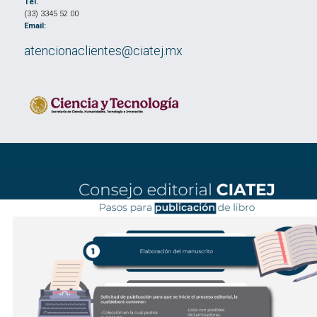
Tel.
(33) 3345 52 00
Email:
atencionaclientes@ciatej.mx