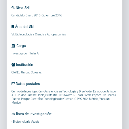
Nivel SNI:
Candidato. Enero 2013-Diciembre 2016
Área del SNI:
VI. Biotecnología y Ciencias Agropecuarias
Cargo:
Investigador titular A
Institución:
CIATEJ Unidad Sureste.
Datos postales:
Centro de Investigación y Asistencia en Tecnología y Diseño del Estado de Jalisco.
A.C. Unidad Sureste. Tablaje catastral 31264 km. 5.5 carr. Sierra Papacal-Chuburná
Puerto. Parque Científico Tecnológico de Yucatán. C.P. 97302. Mérida, Yucatán,
México.
línea de Investigación:
-
Biotecnología Vegetal