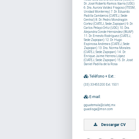
Dr. José Roberto Ramos Ibarra (UDG)
6. Dra. Aurora Valdez Fragoso (ITESM,
Unidad Monterrey) 7. Dr. Eduardo
Padilla Camberos (CIATEJ, Sede
Central) 8. Dr. Pedro Mondragón
Cortez (CIATEJ, Sede Zapopan) 9. Dr.
Carlos Pelayo Ortiz (UDG) 10. Dra.
Alejandra Conde Hernández (BUAP)
11. Dr. Ernesto Rodríguez (CIATEJ,
Sede Zapopan) 12. Dr. Hugo
Espinosa Andrews (CIATEJ, Sede
Zapopan) 13. Dra. Norma Morales
(CIATEJ, Sede Zapopan) 14 . Dr.
Enrique Jaime Herrera López
(CIATEJ, Sede Zapopan) 15. Dr. José
Daniel Padilla de la Rosa
Teléfono + Ext.:
(33) 33455200 Ext. 1501
E-mail:
gguatemala@ciatej.mx
guadisga@msn.com
Descargar CV