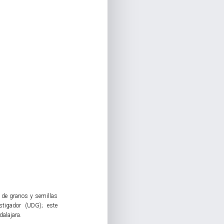
.
o de granos y semillas
estigador (UDG); este
dalajara.