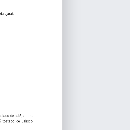
adalajara).
stado de café́, en una
́ tostado de Jalisco.