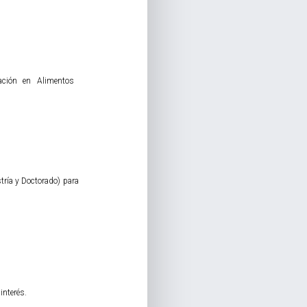
vación en Alimentos
ría y Doctorado) para
interés.