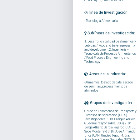
Guadalajara, Jalisco. México.
línea de Investigación:
-
Tecnología Alimentaria
Sublíneas de investigación:
1. Desarrollo y calidad de alimentos y
bebidas / Food and beverage quality
and development 2. Ingeniería y
Tecnología de Procesos Alimentarios
/ Food Process Engineering and
Technology
Áreas de la industria:
-Alimentos, tostado de café, secado
de semillas, procesamiento de
alimentos
Grupos de Investigación:
Grupo de Fenómenos de Transporte y
Procesos de Separación (FTPS)
Investigadores: 1. Dr. Enrique Arriola
Guevara (responsable, UDG) 2. Dr.
Jorge Alberto García Fajardo (CIATEJ,
Sede Monterrey) 3. Dr. José Armando
Ulloa (UAN, Unidad Tepic) 4. Dra.
Rosa Isela Corona González (UDG) 5.