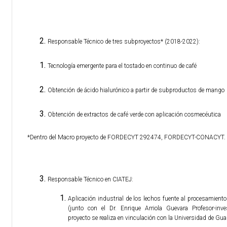
Responsable Técnico de tres subproyectos* (2018-2022):
Tecnología emergente para el tostado en continuo de café
Obtención de ácido hialurónico a partir de subproductos de mango
Obtención de extractos de café verde con aplicación cosmecéutica
*Dentro del Macro proyecto de FORDECYT 292474, FORDECYT-CONACYT
Responsable Técnico en CIATEJ:
Aplicación industrial de los lechos fuente al procesamient
(junto con el Dr. Enrique Arriola Guevara Profesor-inv
proyecto se realiza en vinculación con la Universidad de Gua