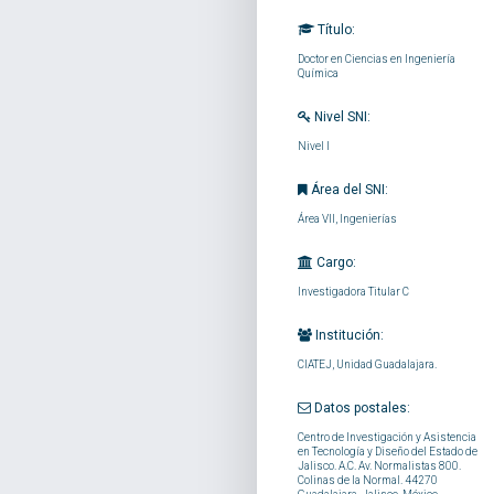
Título:
Doctor en Ciencias en Ingeniería
Química
Nivel SNI:
Nivel I
Área del SNI:
Área VII, Ingenierías
Cargo:
Investigadora Titular C
Institución:
CIATEJ, Unidad Guadalajara.
Datos postales:
Centro de Investigación y Asistencia
en Tecnología y Diseño del Estado de
Jalisco. A.C. Av. Normalistas 800.
Colinas de la Normal. 44270