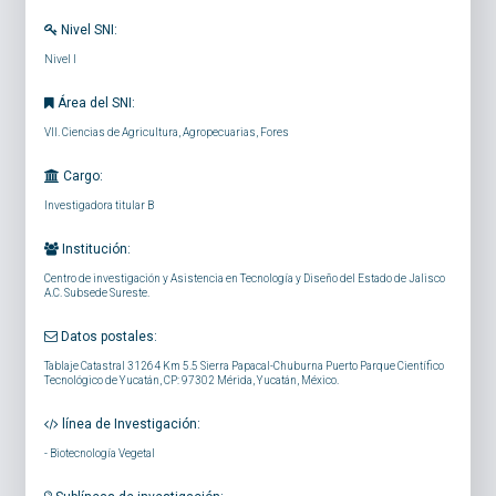
Nivel SNI:
Nivel I
Área del SNI:
VII. Ciencias de Agricultura, Agropecuarias, Fores
Cargo:
Investigadora titular B
Institución:
Centro de investigación y Asistencia en Tecnología y Diseño del Estado de Jalisco
A.C. Subsede Sureste.
Datos postales:
Tablaje Catastral 31264 Km 5.5 Sierra Papacal-Chuburna Puerto Parque Científico
Tecnológico de Yucatán, CP: 97302 Mérida, Yucatán, México.
línea de Investigación:
-
Biotecnología Vegetal