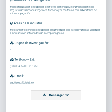
Sublíneas de investigación:
Micropropagación de especies de interés comercial Mejoramiento genético
Registro de variedades vegetales Asesoría y capacitación para laboratorios de
micropropagación
Áreas de la industria:
Mejoramiento genético de especies ornamentales Registro de variedad vegetales
Empresas con actividades de micropropagación
Grupos de Investigación:
-
Teléfono + Ext.:
(33) 33455200 Ext. 1750
E-mail:
agutierrez@ciatej.mx
Descargar CV