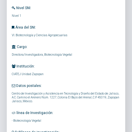
Nivel SNI:
Nivel 1
Área del SNI:
VI. Biotecnología y Ciencias Agropecuarias
Cargo:
Directora/Investigadora, Biotecnología Vegetal
Institución:
CIATEJ Unidad Zapopan
Datos postales:
Centro de Investigación y Asistencia en Tecnología y Diseño del Estado de Jalisco,
A.C. Camino el Arenero Núm. 1227, Colonia El Bajío del Arenal, C.P. 45019, Zapopan
Jalisco, México.
línea de Investigación:
-
Biotecnología Vegetal