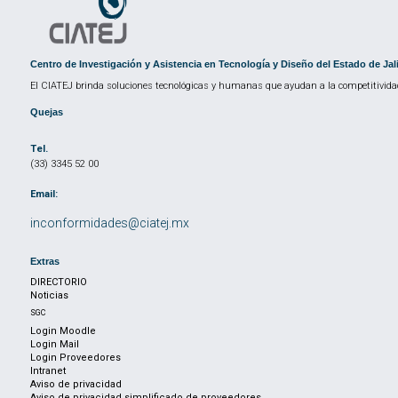
Centro de Investigación y Asistencia en Tecnología y Diseño del Estado de Jal
El CIATEJ brinda soluciones tecnológicas y humanas que ayudan a la competitividad
Quejas
Tel.
(33) 3345 52 00
Email:
inconformidades@ciatej.mx
Extras
DIRECTORIO
Noticias
SGC
Login Moodle
Login Mail
Login Proveedores
Intranet
Aviso de privacidad
Aviso de privacidad simplificado de proveedores