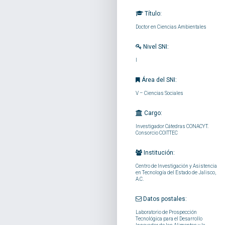
Título:
Doctor en Ciencias Ambientales
Nivel SNI:
I
Área del SNI:
V – Ciencias Sociales
Cargo:
Investigador Cátedras CONACYT.
Consorcio COITTEC
Institución:
Centro de Investigación y Asistencia
en Tecnología del Estado de Jalisco,
A.C.
Datos postales:
Laboratorio de Prospección
Tecnológica para el Desarrollo