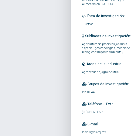
Innovador de los Alimentos y la
Alimentación PROTEAA.
línea de Investigación:
-
Proteaa
Sublíneas de investigación:
Agricultura de precisión, análisis
espacial, geotecnologías, modelado
biológico e impacto ambiental/
Áreas de la industria:
Agropecuario, Agroindutrial
Grupos de Investigación:
PROTEAA
Teléfono + Ext.:
(33) 31093057
E-mail:
lolvera@ciatej.mx