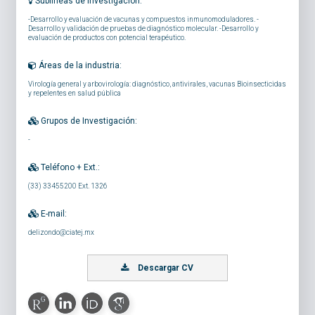
Sublíneas de investigación:
-Desarrollo y evaluación de vacunas y compuestos inmunomoduladores. -
Desarrollo y validación de pruebas de diagnóstico molecular. -Desarrollo y
evaluación de productos con potencial terapéutico.
Áreas de la industria:
Virología general y arbovirología: diagnóstico, antivirales, vacunas Bioinsecticidas
y repelentes en salud pública
Grupos de Investigación:
-
Teléfono + Ext.:
(33) 33455200 Ext. 1326
E-mail:
delizondo@ciatej.mx
Descargar CV