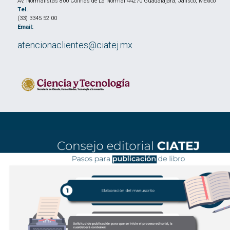
Av. Normalistas 800 Colinas de La Normal 44270 Guadalajara, Jalisco, México
Tel.
(33) 3345 52 00
Email:
atencionaclientes@ciatej.mx